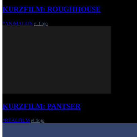
KURZFILM: ROUGHHOUSE
*ANIMATION
el flojo
-
4. September 2020
KURZFILM: PANTSER
*REALFILM
el flojo
-
10. März 2022