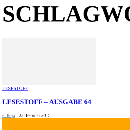
SCHLAGWO
LESESTOFF
LESESTOFF – AUSGABE 64
el flojo
-
23. Februar 2015