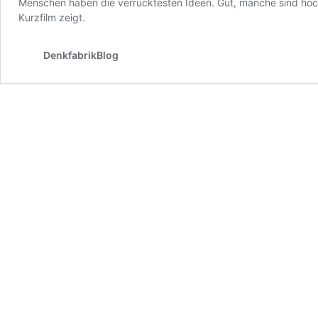
Menschen haben die verrücktesten Ideen. Gut, manche sind hochgr
Kurzfilm zeigt.
DenkfabrikBlog